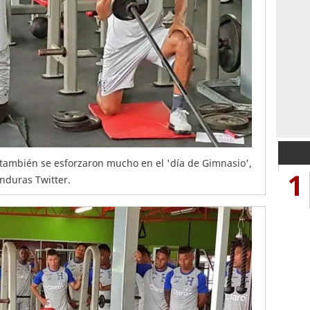
o también se esforzaron mucho en el 'día de Gimnasio',
1
onduras Twitter.