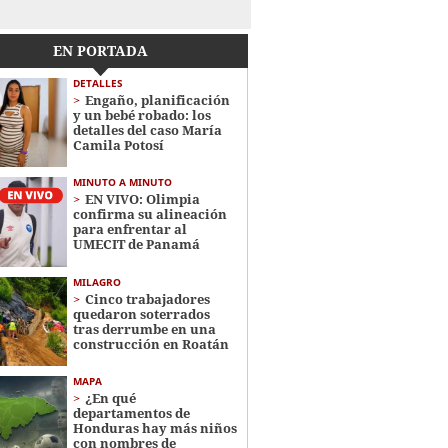
EN PORTADA
DETALLES
Engaño, planificación
y un bebé robado: los
detalles del caso María
Camila Potosí
MINUTO A MINUTO
EN VIVO: Olimpia
confirma su alineación
para enfrentar al
UMECIT de Panamá
MILAGRO
Cinco trabajadores
quedaron soterrados
tras derrumbe en una
construcción en Roatán
MAPA
¿En qué
departamentos de
Honduras hay más niños
con nombres de