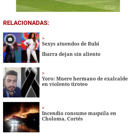
0
RELACIONADAS:
seconds
of
37
seconds
Sexys atuendos de Rubí
Ibarra dejan sin aliento
Yoro: Muere hermano de exalcalde
en violento tiroteo
Incendio consume maquila en
Choloma, Cortés