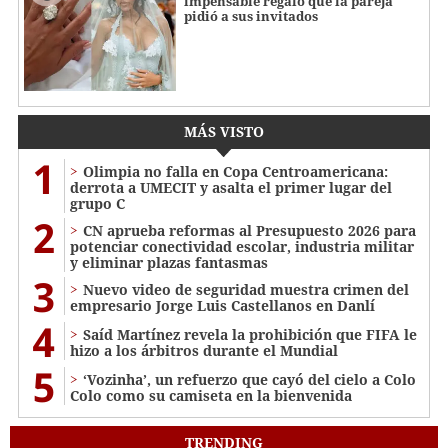
impensable regalo que la pareja
pidió a sus invitados
MÁS VISTO
1
Olimpia no falla en Copa Centroamericana:
derrota a UMECIT y asalta el primer lugar del
grupo C
2
CN aprueba reformas al Presupuesto 2026 para
potenciar conectividad escolar, industria militar
y eliminar plazas fantasmas
3
Nuevo video de seguridad muestra crimen del
empresario Jorge Luis Castellanos en Danlí
4
Saíd Martínez revela la prohibición que FIFA le
hizo a los árbitros durante el Mundial
5
‘Vozinha’, un refuerzo que cayó del cielo a Colo
Colo como su camiseta en la bienvenida
TRENDING