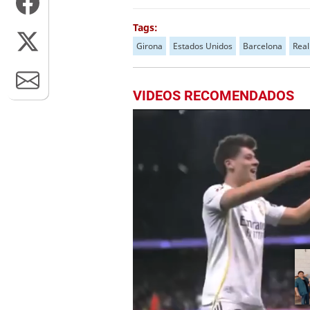
Tags:
Girona
Estados Unidos
Barcelona
Real
VIDEOS RECOMENDADOS
Más Videos
01:56
3
Próximo en 10
Escuela Enciende
una Luz recibe
5
cuadernos Quick,
gracias a la Maratón
del Saber