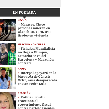
EN PORTADA
HECHO
Masacre: Cinco
personas mueren en
Olanchito, Yoro, tras
tiroteo en vivienda
MERCADO HONDURAS
Fichajes: Mundialista
no llega a Olimpia,
catracho se va del
Barcelona y Marathón
contrata
APOYO
Interpol apoyará en la
búsqueda de Génesis
Ortiz, niña desaparecida
en San Pedro Sula
REACCIÓN
Kathia Crivelli
reacciona al
requerimiento fiscal
contra Bartolo Fuentes: