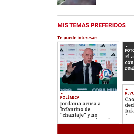
MIS TEMAS PREFERIDOS
Te puede interesar:
FOTO
El 
con
rea
mun
Méx
Ho
REV
POLÉMICA
Cao
Jordania acusa a
dec
Infantino de
Inf
"chantaje" y no
fra
apoyará su reelección
pla
en la FIFA