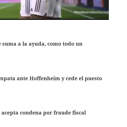
8.
Real Madrid golea al Levante: El hondureño Kervin Arriaga suma sus primeros minutos ante los blancos
.
Cristiano Ronaldo pone a ganar al Real Madrid ante el Atlético
 suma a la ayuda, como todo un
pata ante Hoffenheim y cede el puesto
acepta condena por fraude fiscal