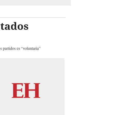
stados
os partidos es “voluntaria”