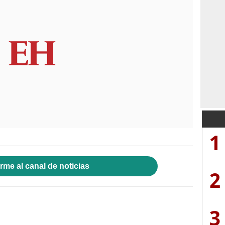
1
rme al canal de noticias
2
3