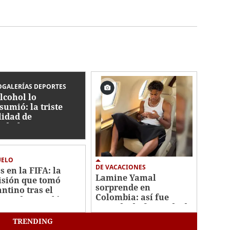
GALERÍAS DEPORTES
alcohol lo
sumió: la triste
lidad de
dialista con
ico que jugó en
nduras
UELO
DE VACACIONES
s en la FIFA: la
Lamine Yamal
isión que tomó
sorprende en
antino tras el
Colombia: así fue
caso de su polémico
captado disfrutando de
n millonario
sus vacaciones
TRENDING