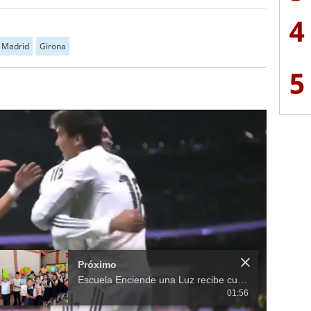
4
 Madrid
Girona
5
00:12
00:13
.
Kylian Mbappé anota golazo con el Real Madrid ante el Sevilla
4.
¿Por qué anularon penal de Julián Álvarez en partido de Atlético ante Real Madrid?
00:39
01:37
6.
Real Madrid derrota a Villarreal con polémica incluída por LaLiga
.
Ferran Torres aumenta la ventaja para Barcelona en el clásico ante Real Madrid
00:20
00:41