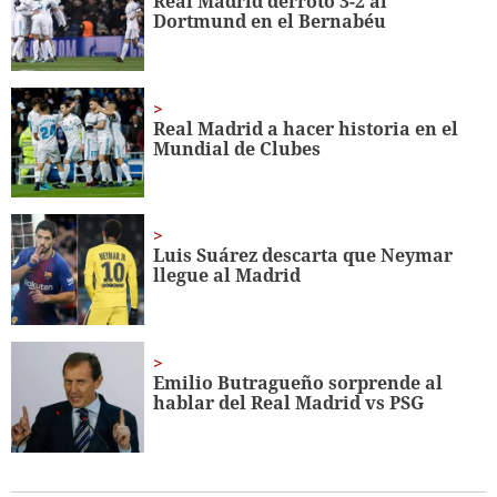
Real Madrid derrotó 3-2 al
8
Dortmund en el Bernabéu
seconds
Real Madrid a hacer historia en el
Mundial de Clubes
Luis Suárez descarta que Neymar
llegue al Madrid
Emilio Butragueño sorprende al
hablar del Real Madrid vs PSG