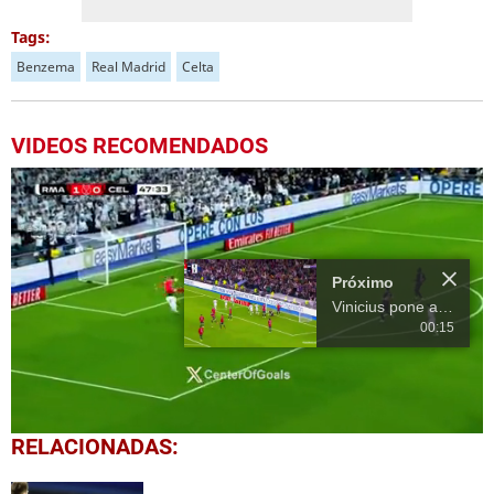
Tags:
Benzema
Real Madrid
Celta
VIDEOS RECOMENDADOS
Próximo
Vinicius pone a ganar a Real Madrid sobre Celta
00:15
0
RELACIONADAS:
seconds
of
15