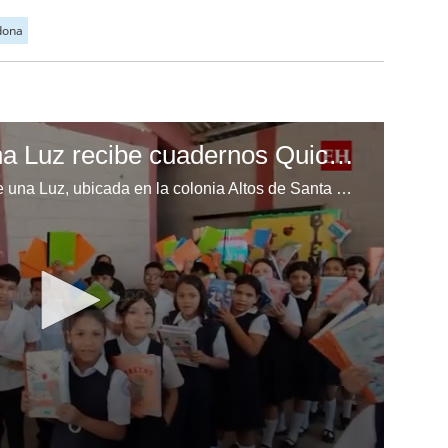
dona
Escuela Enciende una Luz recibe cuadernos Quick, gracias a la Maratón del Saber
Los niños de la escuela Enciende una Luz, ubicada en la colonia Altos de Santa Rosa, al sur de Tegucigalpa, recibieron cuadernos Quick como parte de la Campaña Maratón del Saber.