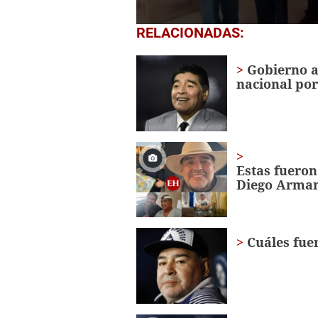
0
RELACIONADAS:
seconds
of
1
Gobierno a
minute,
nacional po
56
seconds
Volume
0%
Estas fueron
Diego Arma
Cuáles fue