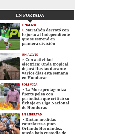
EN PORTADA
FINALIZÓ
Marathón derrotó con
lo justo al Independiente
que se estrenó en
primera división
UN ALIVIO
Con actividad
eléctrica: Onda tropical
dejará lluvias durante
varios días esta semana
en Honduras
POLÉMICA
La More protagoniza
fuerte pelea con
periodista que criticó su
fichaje en Liga Nacional
de Honduras
EN LIBERTAD
Dictan medidas
cautelares a Juan
Orlando Hernández;
queda bajo custodia de