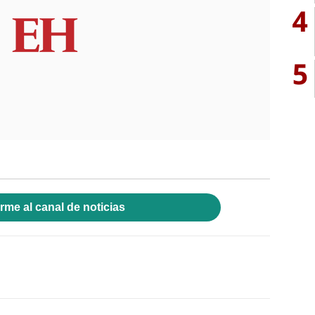
4
5
rme al canal de noticias