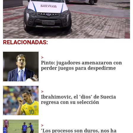
0
RELACIONADAS:
seconds
of
1
minute,
Pinto: jugadores amenazaron con
46
perder juegos para despedirme
seconds
Ibrahimovic, el 'dios' de Suecia
regresa con su selección
'Los procesos son duros, nos ha