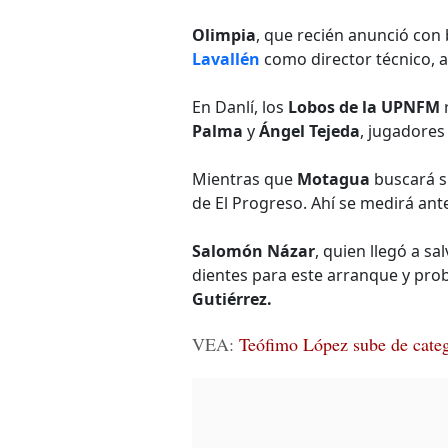
Olimpia
, que recién anunció con 
Lavallén
como director técnico, ab
En Danlí, los
Lobos de la UPNFM
r
Palma
y
Ángel Tejeda
, jugadores
Mientras que
Motagua
buscará su
de El Progreso. Ahí se medirá ant
Salomón Názar
, quien llegó a sal
dientes para este arranque y pro
Gutiérrez.
VEA:
Teófimo López sube de catego