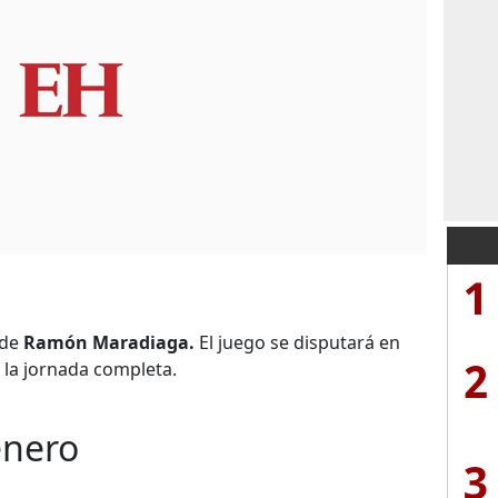
1
de
Ramón Maradiaga.
El juego se disputará en
2
 la jornada completa.
enero
3