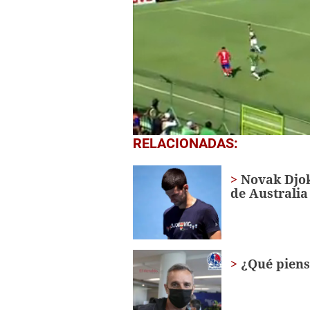
0
RELACIONADAS:
seconds
of
4
Novak Djok
minutes,
de Australia
46
seconds
Volume
0%
¿Qué piens