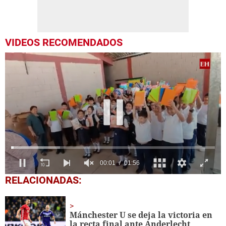
VIDEOS RECOMENDADOS
0
RELACIONADAS:
seconds
of
1
minute,
Mánchester U se deja la victoria en
56
la recta final ante Anderlecht
seconds