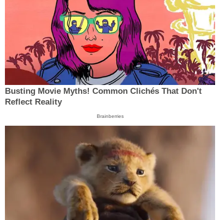
Busting Movie Myths! Common Clichés That Don't
Reflect Reality
Brainberries