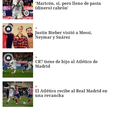
minute,
'Maricón, sí, pero lleno de pasta
56
(dinero) cabrón'
seconds
Justin Bieber visitó a Messi,
Neymar y Suárez
CR7 tiene de hijo al Atlético de
Madrid
El Atlético recibe al Real Madrid en
una revancha