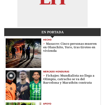
EN PORTADA
HECHO
Masacre: Cinco personas mueren
en Olanchito, Yoro, tras tiroteo en
vivienda
MERCADO HONDURAS
Fichajes: Mundialista no llega a
Olimpia, catracho se va del
Barcelona y Marathón contrata
APOYO