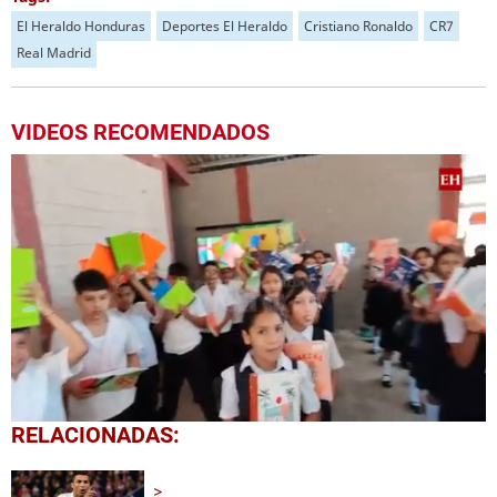
El Heraldo Honduras
Deportes El Heraldo
Cristiano Ronaldo
CR7
Real Madrid
VIDEOS RECOMENDADOS
0
RELACIONADAS:
seconds
of
1