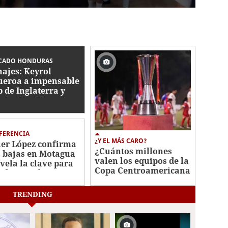
CADO HONDURAS
hajes: Keyrol
ueroa a impensable
b de Inglaterra y
ador hindú a Liga
ional
FERENCIA
¿Y EL MÁS CARO?
ier López confirma
¿Cuántos millones
s bajas en Motagua
valen los equipos de la
evela la clave para
Copa Centroamericana
sificar en la Copa
2026?
troamericana
TRENDING