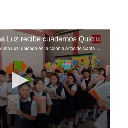
Escuela Enciende una Luz recibe cuadernos Quick, gracias a la Maratón del Saber
Los niños de la escuela Enciende una Luz, ubicada en la colonia Altos de Santa Rosa, al sur de Tegucigalpa, recibieron cuadernos Quick como parte de la Campaña Maratón del Saber.