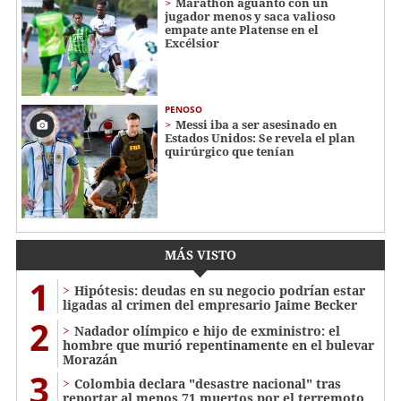
Marathón aguantó con un
jugador menos y saca valioso
empate ante Platense en el
Excélsior
PENOSO
Messi iba a ser asesinado en
Estados Unidos: Se revela el plan
quirúrgico que tenían
MÁS VISTO
1
Hipótesis: deudas en su negocio podrían estar
ligadas al crimen del empresario Jaime Becker
2
Nadador olímpico e hijo de exministro: el
hombre que murió repentinamente en el bulevar
Morazán
3
Colombia declara "desastre nacional" tras
reportar al menos 71 muertos por el terremoto