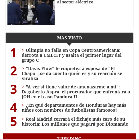
al sector eléctrico
MÁS VISTO
1
Olimpia no falla en Copa Centroamericana:
derrota a UMECIT y asalta el primer lugar del
grupo C
2
"Davis Flow" le coquetea a esposa de "El
Chapo", se da cuenta quién es y su reacción se
viraliza
3
"A ver si tiene valor de amenazarme a mí":
Dagoberto Aspra, el procurador que enfrentará a
JOH en el caso Pandora II
4
¿En qué departamentos de Honduras hay más
niños con nombres de futbolistas famosos?
5
Real Madrid cerrará el fichaje más caro de su
historia: Los millones que pagará por Diomande
TRENDING