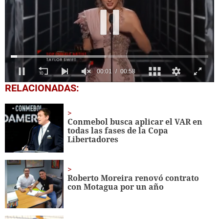
0
RELACIONADAS:
seconds
of
58
seconds
Conmebol busca aplicar el VAR en
todas las fases de la Copa
Libertadores
Roberto Moreira renovó contrato
con Motagua por un año