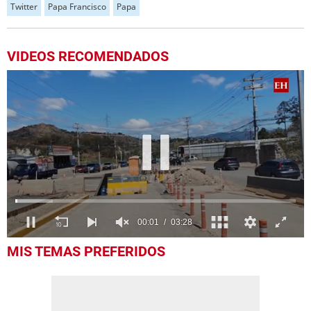
Twitter
Papa Francisco
Papa
VIDEOS RECOMENDADOS
0
MIS TEMAS PREFERIDOS
seconds
of
3
minutes,
28
seconds