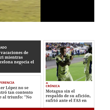
TADO
 vacaciones de
ri mientras
celona negocia el
spaso con el City
FERENCIA
CRÓNICA
ier López no se
Motagua sin el
tró tan contento
respaldo de su afición,
e al triunfo: "No
sufrió ante el FAS en
eramos excesivas
Copa Centroamericana
siones"