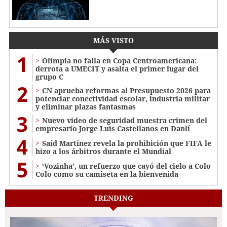
MÁS VISTO
1
Olimpia no falla en Copa Centroamericana:
derrota a UMECIT y asalta el primer lugar del
grupo C
2
CN aprueba reformas al Presupuesto 2026 para
potenciar conectividad escolar, industria militar
y eliminar plazas fantasmas
3
Nuevo video de seguridad muestra crimen del
empresario Jorge Luis Castellanos en Danlí
4
Saíd Martínez revela la prohibición que FIFA le
hizo a los árbitros durante el Mundial
5
‘Vozinha’, un refuerzo que cayó del cielo a Colo
Colo como su camiseta en la bienvenida
TRENDING