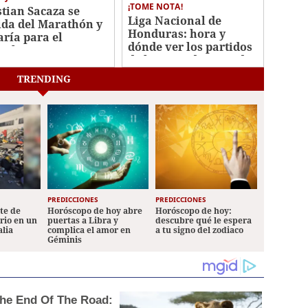
¡TOME NOTA!
stian Sacaza se
Liga Nacional de
ida del Marathón y
Honduras: hora y
aría para el
dónde ver los partidos
icalpa FC
de la segunda jornada
TRENDING
PREDICCIONES
PREDICCIONES
ete de
Horóscopo de hoy abre
Horóscopo de hoy:
ario en un
puertas a Libra y
descubre qué le espera
alia
complica el amor en
a tu signo del zodiaco
Géminis
 The End Of The Road: