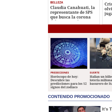
BELLEZA
Cri
Claudia Canahuati, la
olv
representante de SPS
jug
que busca la corona
Jut
del Miss Honduras
2026
PREDICCIONES
SUERTE
Horóscopo de hoy:
Hallan un bill
Descubre las
lotería millon
predicciones para los 12
basurero de It
signos del zodiaco
CONTENIDO PROMOCIONADO
It's