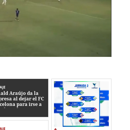
AJE
ald Araújo da la
presa al dejar el FC
celona para irse a
b de Inglaterra
AJE