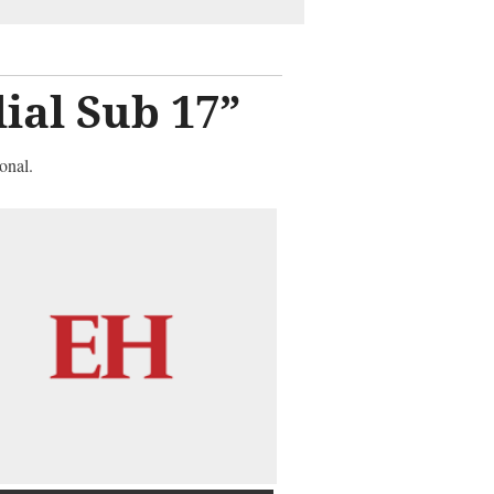
ial Sub 17”
onal.