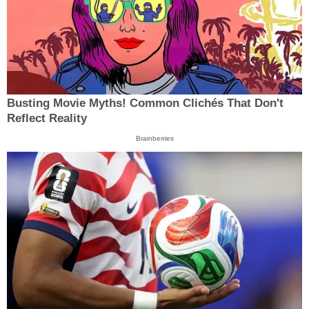
Busting Movie Myths! Common Clichés That Don't
Reflect Reality
Brainberries