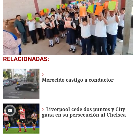
0
RELACIONADAS:
seconds
of
1
minute,
Merecido castigo a conductor
56
seconds
Liverpool cede dos puntos y City
gana en su persecución al Chelsea