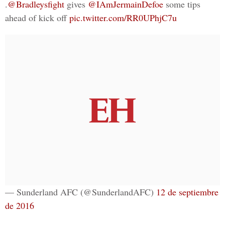
.
@Bradleysfight
gives
@IAmJermainDefoe
some tips
ahead of kick off
pic.twitter.com/RR0UPhjC7u
— Sunderland AFC (@SunderlandAFC)
12 de septiembre
de 2016