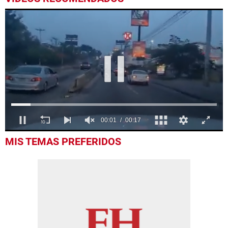
0
MIS TEMAS PREFERIDOS
seconds
of
17
seconds