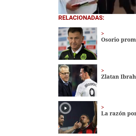
0
RELACIONADAS:
seconds
of
1
minute,
Osorio prome
56
seconds
Volume
0%
Zlatan Ibrah
La razón por