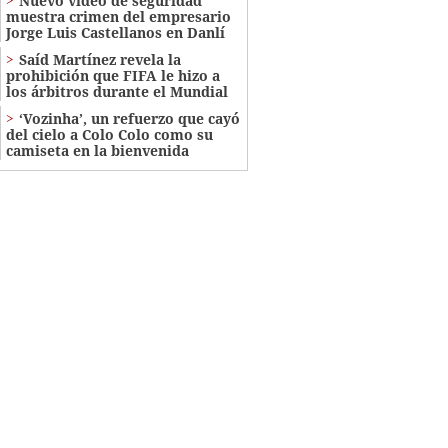
Nuevo video de seguridad
muestra crimen del empresario
Jorge Luis Castellanos en Danlí
Saíd Martínez revela la
prohibición que FIFA le hizo a
los árbitros durante el Mundial
‘Vozinha’, un refuerzo que cayó
del cielo a Colo Colo como su
camiseta en la bienvenida