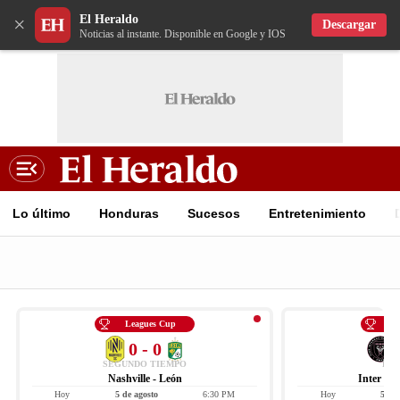
El Heraldo
×
Descargar
Noticias al instante. Disponible en Google y IOS
Lo último
Honduras
Sucesos
Entretenimiento
Leagues Cup
Le
0 - 0
SEGUNDO TIEMPO
FIN
Nashville - León
Inter Mi
Hoy
5 de agosto
6:30 PM
Hoy
5 de 