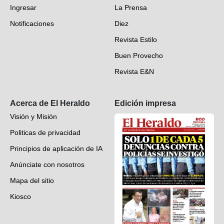
Ingresar
La Prensa
Deportes
Notificaciones
Diez
Videos
Revista Estilo
Hondureños en el mundo
Buen Provecho
Revista E&N
Suscripción
Acerca de El Heraldo
Edición impresa
Visión y Misión
Politicas de privacidad
Principios de aplicación de IA
Anúnciate con nosotros
Mapa del sitio
Kiosco
Preguntas frecuentes