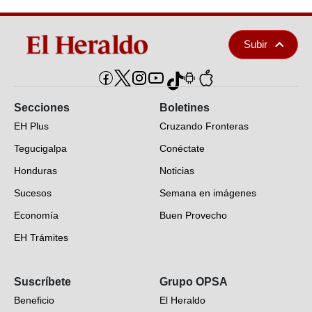
Subir
Secciones
Boletines
EH Plus
Cruzando Fronteras
Tegucigalpa
Conéctate
Honduras
Noticias
Sucesos
Semana en imágenes
Economía
Buen Provecho
EH Trámites
Opinión
Suscríbete
Grupo OPSA
EH Verifica
Beneficio
El Heraldo
Fotogalerías