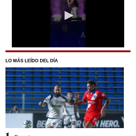
0
seconds
of
LO MÁS LEÍDO DEL DÍA
52
seconds