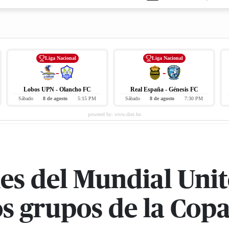
Liga Nacional
Liga Nacional
-
-
Lobos UPN - Olancho FC
Real España - Génesis FC
Sábado
8 de agosto
5:15 PM
Sábado
8 de agosto
7:30 PM
es del Mundial Uni
los grupos de la Co