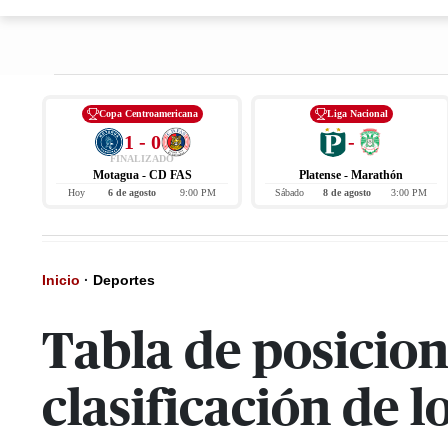
Copa Centroamericana
Liga Nacional
1 - 0
-
FINALIZADO
Motagua - CD FAS
Platense - Marathón
Hoy
6 de agosto
9:00 PM
Sábado
8 de agosto
3:00 PM
Inicio
·
Deportes
Tabla de posicion
clasificación de 