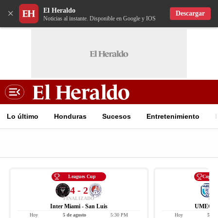
El Heraldo
×
Descargar
Noticias al instante. Disponible en Google y IOS
Lo último
Honduras
Sucesos
Entretenimiento
Leagues Cup
Copa C
4 - 2
FINALIZADO
FIN
Inter Miami - San Luis
UMECIT 
Hoy
5 de agosto
5:30 PM
Hoy
5 de 