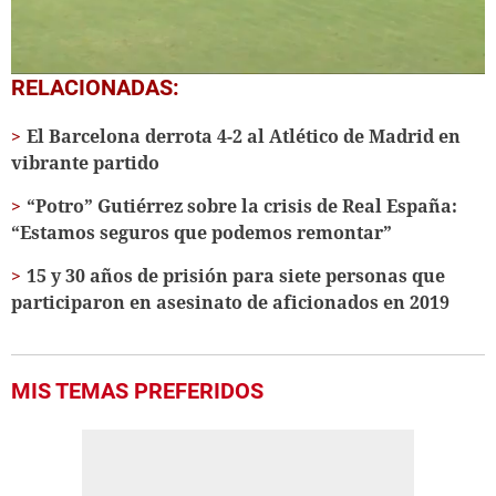
0
RELACIONADAS:
seconds
of
El Barcelona derrota 4-2 al Atlético de Madrid en
1
minute,
vibrante partido
20
seconds
“Potro” Gutiérrez sobre la crisis de Real España:
“Estamos seguros que podemos remontar”
15 y 30 años de prisión para siete personas que
participaron en asesinato de aficionados en 2019
MIS TEMAS PREFERIDOS