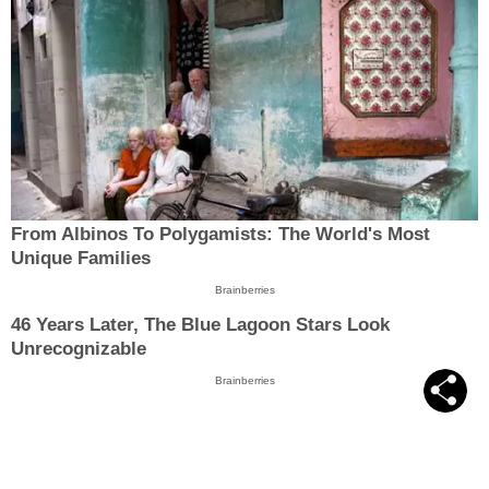
From Albinos To Polygamists: The World's Most
Unique Families
Brainberries
46 Years Later, The Blue Lagoon Stars Look
Unrecognizable
Brainberries