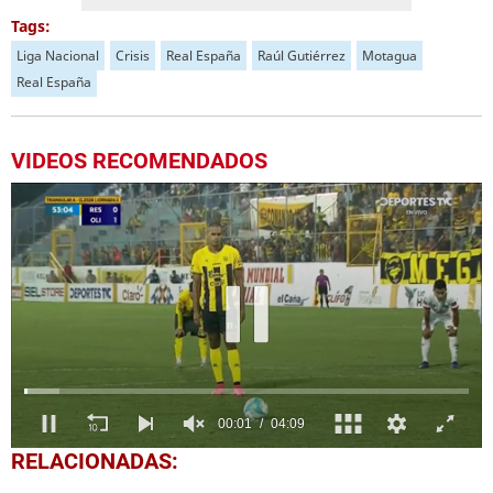
Tags:
Liga Nacional
Crisis
Real España
Raúl Gutiérrez
Motagua
Real España
VIDEOS RECOMENDADOS
0
RELACIONADAS:
seconds
of