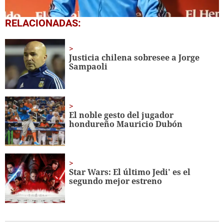
0
RELACIONADAS:
seconds
of
5
minutes,
Justicia chilena sobresee a Jorge
38
Sampaoli
seconds
El noble gesto del jugador
hondureño Mauricio Dubón
Star Wars: El último Jedi' es el
segundo mejor estreno