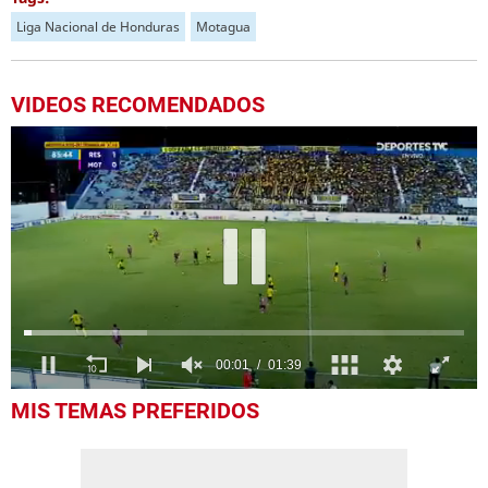
Liga Nacional de Honduras
Motagua
VIDEOS RECOMENDADOS
0
MIS TEMAS PREFERIDOS
of
1
minute,
39
seconds