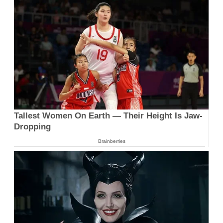
Tallest Women On Earth — Their Height Is Jaw-
Dropping
Brainberries