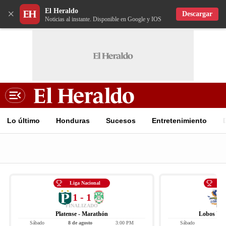
El Heraldo
×
Descargar
Noticias al instante. Disponible en Google y IOS
Lo último
Honduras
Sucesos
Entretenimiento
Liga Nacional
Li
1 - 1
FINALIZADO
FIN
Platense - Marathón
Lobos UPN
Sábado
8 de agosto
3:00 PM
Sábado
8 d