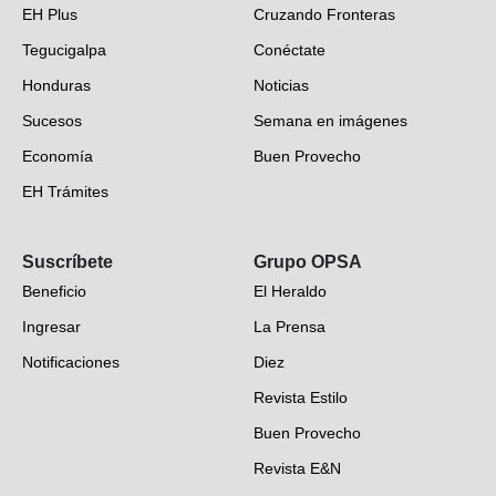
EH Plus
Cruzando Fronteras
Tegucigalpa
Conéctate
Honduras
Noticias
Sucesos
Semana en imágenes
Economía
Buen Provecho
EH Trámites
Opinión
Suscríbete
Grupo OPSA
EH Verifica
Beneficio
El Heraldo
Fotogalerías
Ingresar
La Prensa
Deportes
Notificaciones
Diez
Videos
Revista Estilo
Hondureños en el mundo
Buen Provecho
Revista E&N