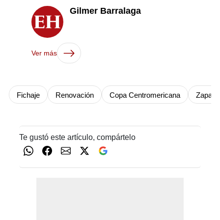
Gilmer Barralaga
Ver más
Fichaje
Renovación
Copa Centromericana
Zapatil
Te gustó este artículo, compártelo