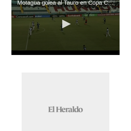
Motagua golea al Tauro en Copa Centroamericana
0
seconds
of
41
seconds