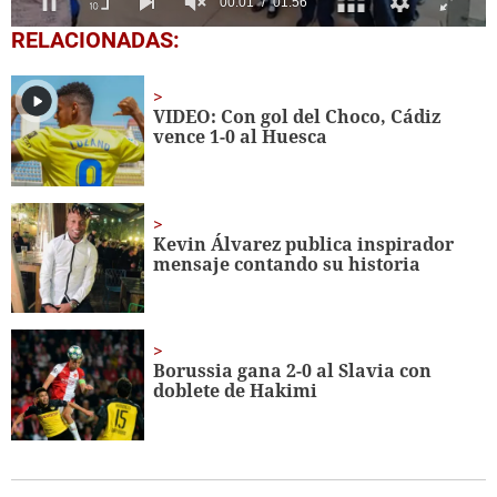
0
RELACIONADAS:
seconds
of
1
minute,
VIDEO: Con gol del Choco, Cádiz
56
vence 1-0 al Huesca
seconds
Kevin Álvarez publica inspirador
mensaje contando su historia
Borussia gana 2-0 al Slavia con
doblete de Hakimi