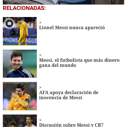
0
RELACIONADAS:
of
25
seconds
Lionel Messi nunca apareció
Messi, el futbolista que más dinero
gana del mundo
AFA apoya declaración de
inocencia de Messi
Discusión sobre Messi y CR7