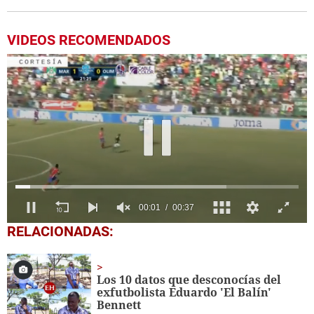
VIDEOS RECOMENDADOS
00:04
00:37
0
RELACIONADAS:
of
37
seconds
Los 10 datos que desconocías del
exfutbolista Eduardo 'El Balín'
Bennett