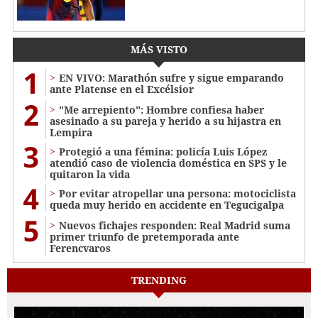
MÁS VISTO
1
EN VIVO: Marathón sufre y sigue emparando
ante Platense en el Excélsior
2
"Me arrepiento": Hombre confiesa haber
asesinado a su pareja y herido a su hijastra en
Lempira
3
Protegió a una fémina: policía Luis López
atendió caso de violencia doméstica en SPS y le
quitaron la vida
4
Por evitar atropellar una persona: motociclista
queda muy herido en accidente en Tegucigalpa
5
Nuevos fichajes responden: Real Madrid suma
primer triunfo de pretemporada ante
Ferencvaros
TRENDING