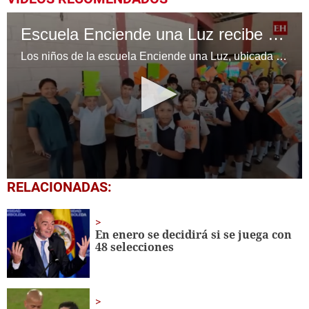
Escuela Enciende una Luz recibe cuadernos Quick, gracias a la Maratón del Saber
Los niños de la escuela Enciende una Luz, ubicada en la colonia Altos de Santa Rosa, al sur de Tegucigalpa, recibieron cuadernos Quick como parte de la Campaña Maratón del Saber.
0
RELACIONADAS:
seconds
of
1
minute,
En enero se decidirá si se juega con
56
48 selecciones
seconds