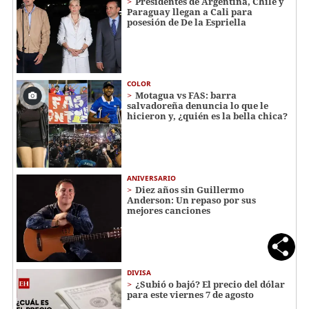
Presidentes de Argentina, Chile y
Paraguay llegan a Cali para
posesión de De la Espriella
COLOR
Motagua vs FAS: barra
salvadoreña denuncia lo que le
hicieron y, ¿quién es la bella chica?
ANIVERSARIO
Diez años sin Guillermo
Anderson: Un repaso por sus
mejores canciones
DIVISA
¿Subió o bajó? El precio del dólar
para este viernes 7 de agosto