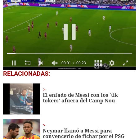
0
RELACIONADAS:
seconds
of
23
seconds
El enfado de Messi con los 'tik
tokers' afuera del Camp Nou
Neymar llamó a Messi para
convencerlo de fichar por el PSG