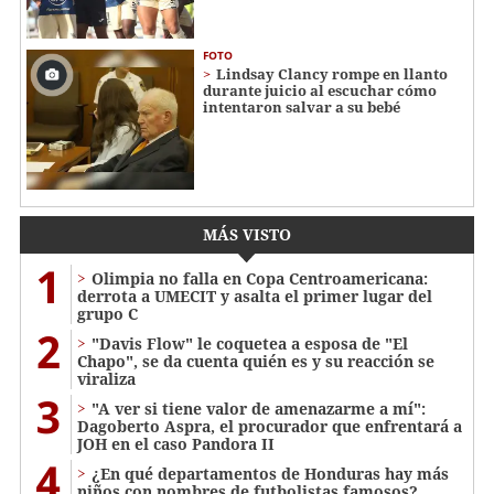
FOTO
Lindsay Clancy rompe en llanto
durante juicio al escuchar cómo
intentaron salvar a su bebé
MÁS VISTO
1
Olimpia no falla en Copa Centroamericana:
derrota a UMECIT y asalta el primer lugar del
grupo C
2
"Davis Flow" le coquetea a esposa de "El
Chapo", se da cuenta quién es y su reacción se
viraliza
3
"A ver si tiene valor de amenazarme a mí":
Dagoberto Aspra, el procurador que enfrentará a
JOH en el caso Pandora II
4
¿En qué departamentos de Honduras hay más
niños con nombres de futbolistas famosos?