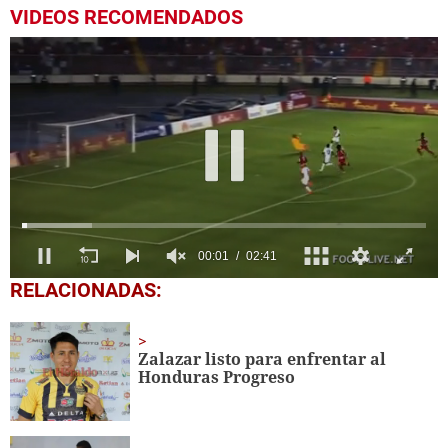
VIDEOS RECOMENDADOS
0
RELACIONADAS:
seconds
of
2
minutes,
Zalazar listo para enfrentar al
41
Honduras Progreso
seconds