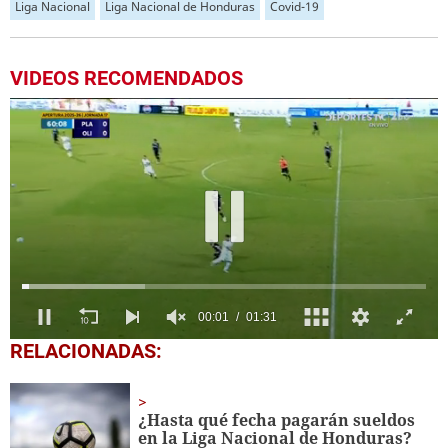
Liga Nacional
Liga Nacional de Honduras
Covid-19
VIDEOS RECOMENDADOS
00:03
01:31
0
RELACIONADAS:
of
1
minute,
31
¿Hasta qué fecha pagarán sueldos
seconds
en la Liga Nacional de Honduras?