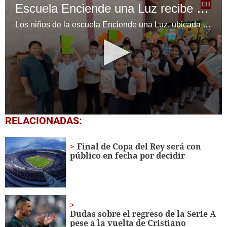
Escuela Enciende una Luz recibe cuadernos Quick, gracias a la Maratón del Saber
Los niños de la escuela Enciende una Luz, ubicada en la colonia Altos de Santa Rosa, al sur de Tegucigalpa, recibieron cuadernos Quick como parte de la Campaña Maratón del Saber.
0
RELACIONADAS:
seconds
of
1
Final de Copa del Rey será con
minute,
público en fecha por decidir
56
seconds
Dudas sobre el regreso de la Serie A
pese a la vuelta de Cristiano