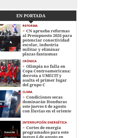
EN PORTADA
REFORMA
CN aprueba reformas
al Presupuesto 2026 para
potenciar conectividad
escolar, industria
militar y eliminar
plazas fantasmas
CRÓNICA
Olimpia no falla en
Copa Centroamericana:
derrota a UMECIT y
asalta el primer lugar
del grupo C
CLIMA
Condiciones secas
dominarán Honduras
este jueves 6 de agosto
con lluvias en el oriente
INTERRUPCIÓN ENERGÉTICA
Cortes de energía
programados para este
jueves 6 de agosto en