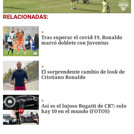
0
RELACIONADAS:
seconds
of
52
seconds
Tras superar el covid-19, Ronaldo
marcó doblete con Juventus
El sorprendente cambio de look de
Cristiano Ronaldo
Así es el lujoso Bugatti de CR7; solo
hay 10 en el mundo (FOTOS)