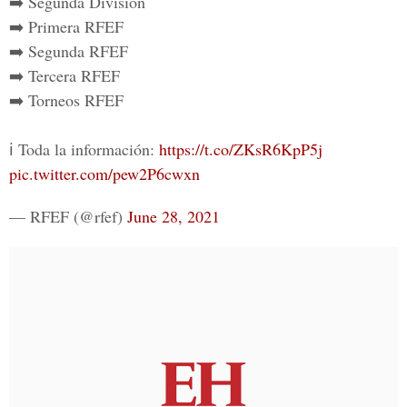
➡️ Segunda División
➡️ Primera RFEF
➡️ Segunda RFEF
➡️ Tercera RFEF
➡️ Torneos RFEF
ℹ️ Toda la información:
https://t.co/ZKsR6KpP5j
pic.twitter.com/pew2P6cwxn
— RFEF (@rfef)
June 28, 2021