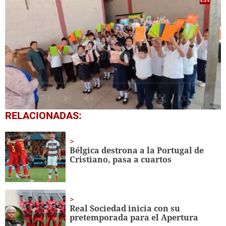
0
RELACIONADAS:
seconds
of
1
minute,
Bélgica destrona a la Portugal de
56
Cristiano, pasa a cuartos
seconds
Real Sociedad inicia con su
pretemporada para el Apertura