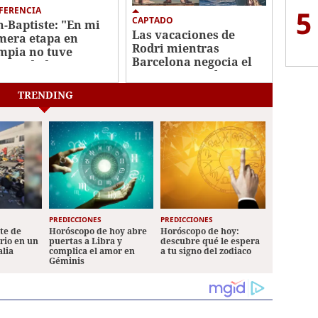
5
FERENCIA
CAPTADO
n-Baptiste: "En mi
Las vacaciones de
mera etapa en
Rodri mientras
mpia no tuve
Barcelona negocia el
tinuidad"
traspaso con el City
TRENDING
PREDICCIONES
PREDICCIONES
ete de
Horóscopo de hoy abre
Horóscopo de hoy:
ario en un
puertas a Libra y
descubre qué le espera
alia
complica el amor en
a tu signo del zodiaco
Géminis