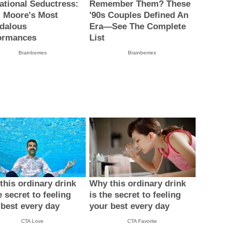
ational Seductress:
Remember Them? These
 Moore's Most
'90s Couples Defined An
dalous
Era—See The Complete
ormances
List
Brainberries
Brainberries
this ordinary drink
Why this ordinary drink
e secret to feeling
is the secret to feeling
 best every day
your best every day
CTA Love
CTA Favorite