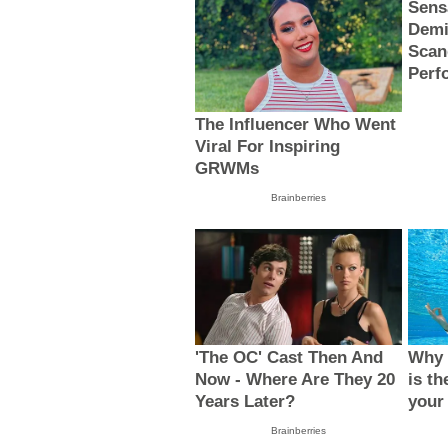
Sens
Demi
Scan
Perf
The Influencer Who Went
Viral For Inspiring
GRWMs
Brainberries
'The OC' Cast Then And
Why 
Now - Where Are They 20
is th
Years Later?
your
Brainberries