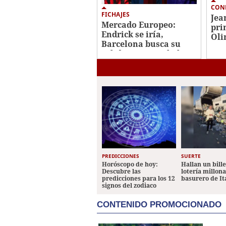
CON
FICHAJES
Jea
Mercado Europeo:
pri
Endrick se iría,
Oli
Barcelona busca su
con
salida y se tamabalea
fichaje de Rodri
PREDICCIONES
SUERTE
Horóscopo de hoy:
Hallan un bill
Descubre las
lotería millon
predicciones para los 12
basurero de It
signos del zodiaco
CONTENIDO PROMOCIONADO