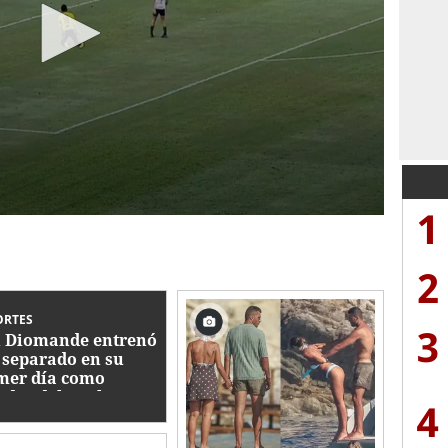
1
2
ORTES
3
 Diomande entrenó
 separado en su
mer día como
ador del Real
4
rid