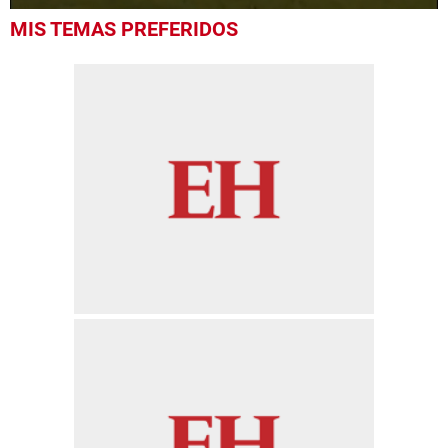
0
MIS TEMAS PREFERIDOS
of
3
minutes,
18
seconds