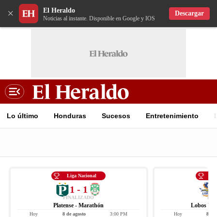
El Heraldo
×
Descargar
Noticias al instante. Disponible en Google y IOS
Lo último
Honduras
Sucesos
Entretenimiento
Liga Nacional
Li
1 - 1
FINALIZADO
FIN
Platense - Marathón
Lobos UPN
Hoy
8 de agosto
3:00 PM
Hoy
8 de 