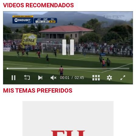
VIDEOS RECOMENDADOS
0
MIS TEMAS PREFERIDOS
of
2
minutes,
45
seconds