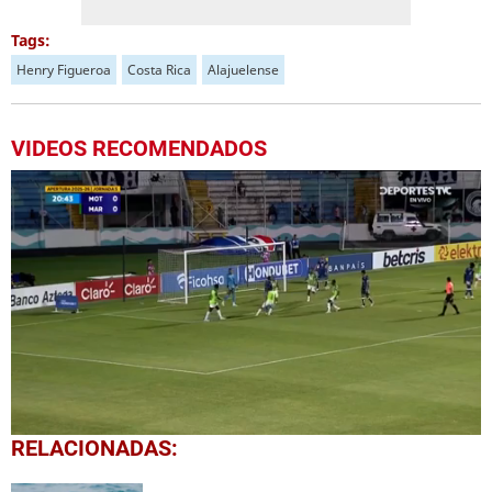
Tags:
Henry Figueroa
Costa Rica
Alajuelense
VIDEOS RECOMENDADOS
0
RELACIONADAS:
seconds
of