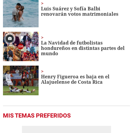
1
minute,
Luis Suárez y Sofía Balbi
23
renovarán votos matrimoniales
seconds
La Navidad de futbolistas
hondureños en distintas partes del
mundo
Henry Figueroa es baja en el
Alajuelense de Costa Rica
MIS TEMAS PREFERIDOS