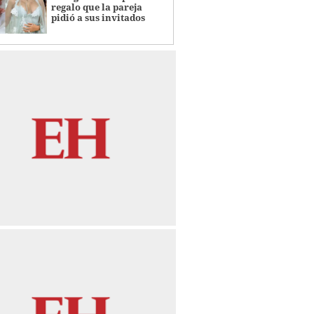
regalo que la pareja
pidió a sus invitados