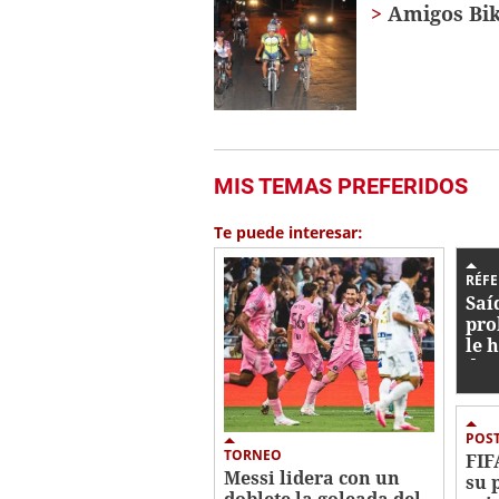
Amigos Bik
MIS TEMAS PREFERIDOS
Te puede interesar:
RÉFE
Saí
pro
le h
dur
POS
TORNEO
FIF
Messi lidera con un
su 
doblete la goleada del