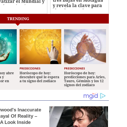
vatizar el Mundial y
y revela la clave para
tolerará más
clasificar en la Copa
ques
Centroamericana
TRENDING
PREDICCIONES
PREDICCIONES
hoy abre
Horóscopo de hoy:
Horóscopo de hoy:
a y
descubre qué le espera
predicciones para Aries,
mor en
a tu signo del zodiaco
Tauro, Géminis y los 12
signos del zodiaco
ywood's Inaccurate
ayal Of Reality –
 A Look Inside