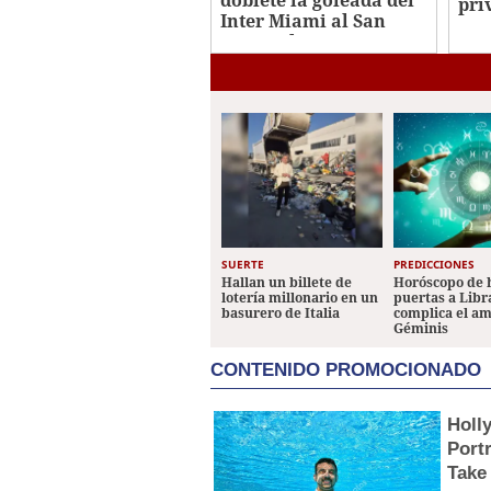
pri
Inter Miami al San
no 
Luis en la Leagues Cup
ata
SUERTE
PREDICCIONES
Hallan un billete de
Horóscopo de 
lotería millonario en un
puertas a Libr
basurero de Italia
complica el a
Géminis
CONTENIDO PROMOCIONADO
Holl
Portr
Take