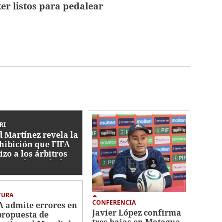
er listos para pedalear
RI
d Martínez revela la
hibición que FIFA
izo a los árbitros
ante el Mundial
TURA
CONFERENCIA
A admite errores en
Javier López confirma
propuesta de
tres bajas en Motagua