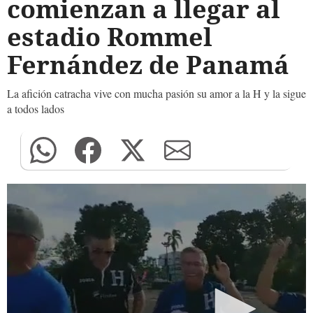
comienzan a llegar al
estadio Rommel
Fernández de Panamá
La afición catracha vive con mucha pasión su amor a la H y la sigue
a todos lados
0
seconds
of
0
seconds