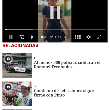
0
RELACIONADAS:
seconds
of
1
minute,
Al menos 500 policías cuidarán el
41
Rommel Fernández
seconds
Comisión de selecciones sigue
firme con Pinto