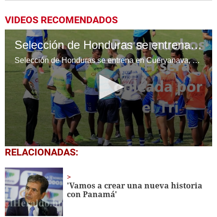
VIDEOS RECOMENDADOS
Selección de Honduras se entrena en México
Selección de Honduras se entrena en Cuervanava, previo al partido ante la Selección de México el 8 de junio en el estadio Azteca.
0
RELACIONADAS:
seconds
of
1
minute,
'Vamos a crear una nueva historia
10
con Panamá'
seconds