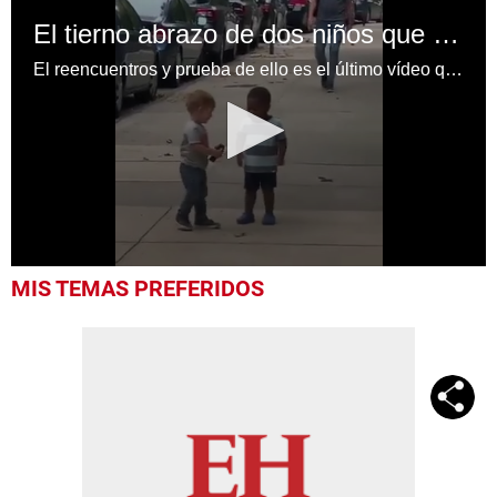
El tierno abrazo de dos niños que conmueve las redes sociales
El reencuentros y prueba de ello es el último vídeo que se ha hecho viral en redes sociales. En él, vemos a dos niños
0
MIS TEMAS PREFERIDOS
seconds
of
38
seconds